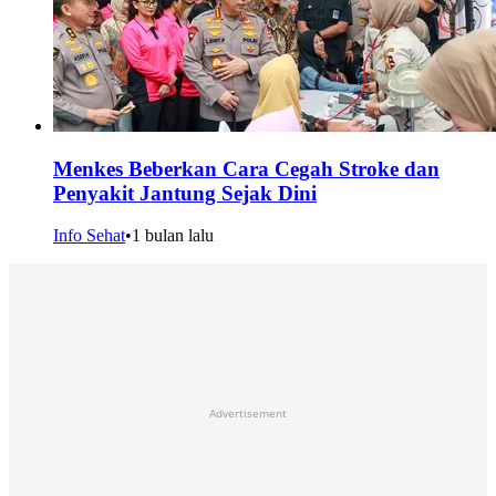
Menkes Beberkan Cara Cegah Stroke dan
Penyakit Jantung Sejak Dini
Info Sehat
•
1 bulan lalu
Advertisement