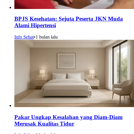
BPJS Kesehatan: Sejuta Peserta JKN Muda
Alami Hipertensi
Info Sehat
•
1 bulan lalu
Pakar Ungkap Kesalahan yang Diam-Diam
Merusak Kualitas Tidur