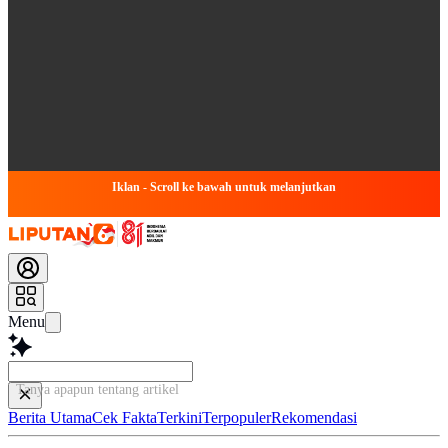
Iklan - Scroll ke bawah untuk melanjutkan
Menu
Tanya apapun tentang artikel ini...
Berita Utama
Cek Fakta
Terkini
Terpopuler
Rekomendasi