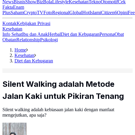
News
Bisnis
ShowBiz
Bola
Lifestyle
Kesehatan
Tekno
Otomotif
Cek
Fakta
Enam
Plus
Saham
Crypto
TV
Foto
Regional
Global
Hot
Islami
Citizen6
Opini
Fee
Kontak
Kebijakan Privasi
Kesehatan
Info Sehat
Ibu dan Anak
Herbal
Diet dan Kebugaran
Persona
Obat
Obatan
Relationship
Psikologi
Home
Kesehatan
Diet dan Kebugaran
Silent Walking adalah Metode
Jalan Kaki untuk Pikiran Tenang
Silent walking adalah kebiasaan jalan kaki dengan manfaat
mengejutkan, apa saja?