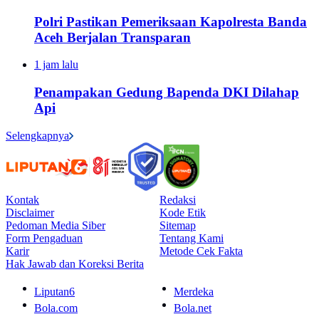
Polri Pastikan Pemeriksaan Kapolresta Banda
Aceh Berjalan Transparan
1 jam lalu
Penampakan Gedung Bapenda DKI Dilahap
Api
Selengkapnya
Kontak
Redaksi
Disclaimer
Kode Etik
Pedoman Media Siber
Sitemap
Form Pengaduan
Tentang Kami
Karir
Metode Cek Fakta
Hak Jawab dan Koreksi Berita
Liputan6
Merdeka
Bola.com
Bola.net