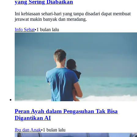
yang Sering Diabaikan
Ini kebiasaan sehari-hari yang tanpa disadari dapat membuat
jerawat makin banyak dan meradang.
Info Sehat
•
1 bulan lalu
Peran Ayah dalam Pengasuhan Tak Bisa
Digantikan AI
Ibu dan Anak
•
1 bulan lalu