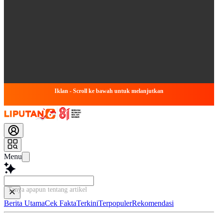
Iklan - Scroll ke bawah untuk melanjutkan
Menu
Tanya apapun tentang artikel ini...
Berita Utama
Cek Fakta
Terkini
Terpopuler
Rekomendasi