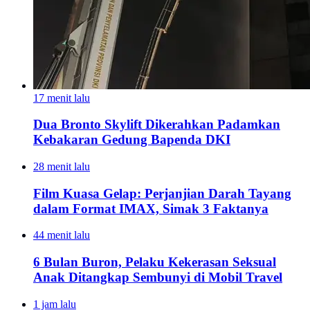
17 menit lalu
Dua Bronto Skylift Dikerahkan Padamkan
Kebakaran Gedung Bapenda DKI
28 menit lalu
Film Kuasa Gelap: Perjanjian Darah Tayang
dalam Format IMAX, Simak 3 Faktanya
44 menit lalu
6 Bulan Buron, Pelaku Kekerasan Seksual
Anak Ditangkap Sembunyi di Mobil Travel
1 jam lalu