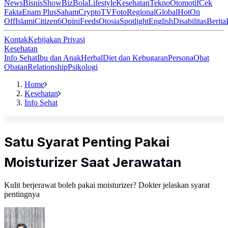
News
Bisnis
ShowBiz
Bola
Lifestyle
Kesehatan
Tekno
Otomotif
Cek
Fakta
Enam Plus
Saham
Crypto
TV
Foto
Regional
Global
Hot
On
Off
Islami
Citizen6
Opini
Feeds
Otosia
Spotlight
English
Disabilitas
Berita
Kontak
Kebijakan Privasi
Kesehatan
Info Sehat
Ibu dan Anak
Herbal
Diet dan Kebugaran
Persona
Obat
Obatan
Relationship
Psikologi
Home
Kesehatan
Info Sehat
Satu Syarat Penting Pakai
Moisturizer Saat Jerawatan
Kulit berjerawat boleh pakai moisturizer? Dokter jelaskan syarat
pentingnya