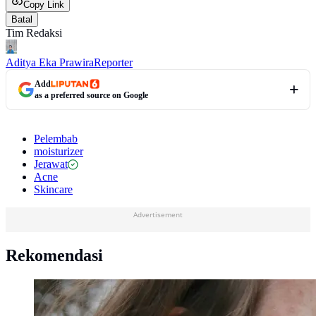
Copy Link
Batal
Tim Redaksi
Aditya Eka Prawira
Reporter
Add
as a preferred source on Google
Pelembab
moisturizer
Jerawat
Acne
Skincare
Advertisement
Rekomendasi