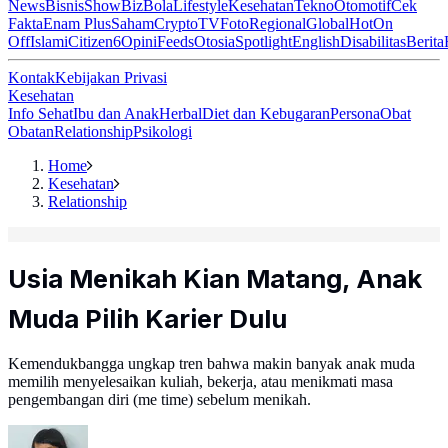
News
Bisnis
ShowBiz
Bola
Lifestyle
Kesehatan
Tekno
Otomotif
Cek
Fakta
Enam Plus
Saham
Crypto
TV
Foto
Regional
Global
Hot
On
Off
Islami
Citizen6
Opini
Feeds
Otosia
Spotlight
English
Disabilitas
Berita
Kontak
Kebijakan Privasi
Kesehatan
Info Sehat
Ibu dan Anak
Herbal
Diet dan Kebugaran
Persona
Obat
Obatan
Relationship
Psikologi
Home
Kesehatan
Relationship
Usia Menikah Kian Matang, Anak
Muda Pilih Karier Dulu
Kemendukbangga ungkap tren bahwa makin banyak anak muda
memilih menyelesaikan kuliah, bekerja, atau menikmati masa
pengembangan diri (me time) sebelum menikah.