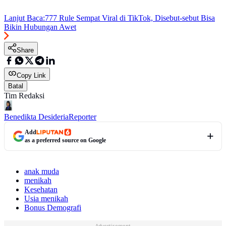
Lanjut Baca:
777 Rule Sempat Viral di TikTok, Disebut-sebut Bisa
Bikin Hubungan Awet
Share
Copy Link
Batal
Tim Redaksi
Benedikta Desideria
Reporter
Add
as a preferred source on Google
anak muda
menikah
Kesehatan
Usia menikah
Bonus Demografi
Advertisement