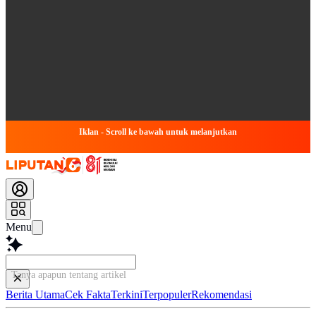
Iklan - Scroll ke bawah untuk melanjutkan
Menu
Tanya apapun tentang artikel ini...
Berita Utama
Cek Fakta
Terkini
Terpopuler
Rekomendasi