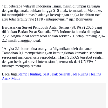
"Di beberapa wilayah Indonesia Timur, masih dijumpai keluarga
dengan tiga anak, bahkan hingga 5–6 anak, termasuk di Merauke,
ini menunjukkan masih adanya kesenjangan angka kelahiran total
atau total fertility rate (TFR) antarprovinsi," ujar Bonivasius.
Berdasarkan Survei Penduduk Antar-Sensus (SUPAS) 2025 yang
dilakukan Badan Pusat Statistik, TFR Indonesia berada di angka
2,12. Angka ideal secara teori adalah sekitar 2,1, tetapi rentang 2,0–
2,2 masih dianggap ideal.
"Angka 2,1 berarti dua orang tua 'digantikan' oleh dua anak.
Tambahan 0,1 memperhitungkan kemungkinan kematian sebelum
seseorang mencapai usia reproduksi. Hasil SUPAS tersebut sejalan
dengan berbagai survei internasional, termasuk dari UNFPA,"
tuturnya mengutip Antara.
Baca Juga
Stamp Hunting, Saat Jejak Sejarah Jadi Ruang Healing
Anak Muda