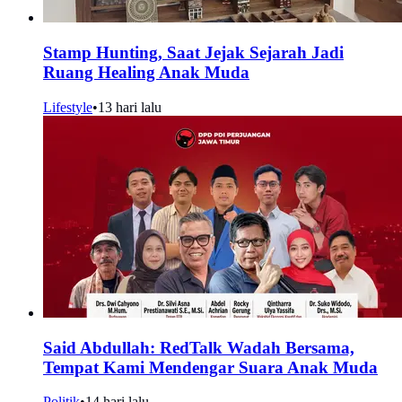
Stamp Hunting, Saat Jejak Sejarah Jadi
Ruang Healing Anak Muda
Lifestyle
•
13 hari lalu
Said Abdullah: RedTalk Wadah Bersama,
Tempat Kami Mendengar Suara Anak Muda
Politik
•
14 hari lalu