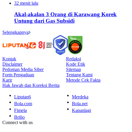
32 menit lalu
Akal-akalan 3 Orang di Karawang Korek
Untung dari Gas Subsidi
Selengkapnya
Kontak
Redaksi
Disclaimer
Kode Etik
Pedoman Media Siber
Sitemap
Form Pengaduan
Tentang Kami
Karir
Metode Cek Fakta
Hak Jawab dan Koreksi Berita
Liputan6
Merdeka
Bola.com
Bola.net
Fimela
Kapanlagi
Brilio
Connect with us