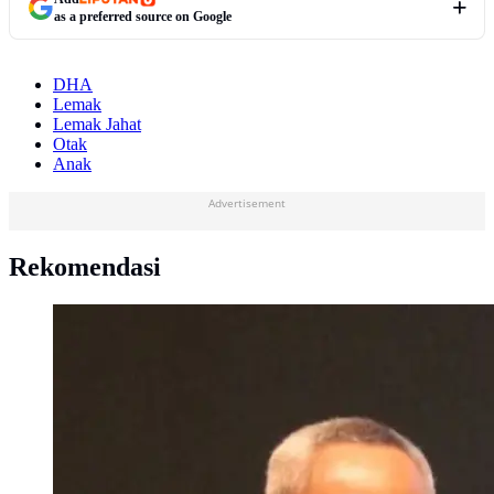
as a preferred source on Google
DHA
Lemak
Lemak Jahat
Otak
Anak
Advertisement
Rekomendasi