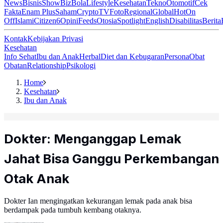
News
Bisnis
ShowBiz
Bola
Lifestyle
Kesehatan
Tekno
Otomotif
Cek
Fakta
Enam Plus
Saham
Crypto
TV
Foto
Regional
Global
Hot
On
Off
Islami
Citizen6
Opini
Feeds
Otosia
Spotlight
English
Disabilitas
Berita
Kontak
Kebijakan Privasi
Kesehatan
Info Sehat
Ibu dan Anak
Herbal
Diet dan Kebugaran
Persona
Obat
Obatan
Relationship
Psikologi
Home
Kesehatan
Ibu dan Anak
Dokter: Menganggap Lemak
Jahat Bisa Ganggu Perkembangan
Otak Anak
Dokter Ian mengingatkan kekurangan lemak pada anak bisa
berdampak pada tumbuh kembang otaknya.