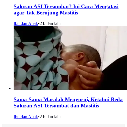
Saluran ASI Tersumbat? Ini Cara Mengatasi
agar Tak Berujung Mastitis
Ibu dan Anak
•
2 bulan lalu
Sama-Sama Masalah Menyusui, Ketahui Beda
Saluran ASI Tersumbat dan Mastitis
Ibu dan Anak
•
2 bulan lalu