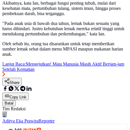
Akibatnya, kata Ian, berbagai fungsi penting tubuh, mulai dari
kesehatan mata, pertumbuhan tulang, sistem imun, hingga proses
pembekuan darah, bisa terganggu.
"Pada anak usia di bawah dua tahun, lemak bukan sesuatu yang
harus dihindari. Justru kebutuhan lemak mereka relatif tinggi untuk
mendukung pertumbuhan dan perkembangan," kata Ian.
Oleh sebab itu, orang tua disarankan untuk tetap memberikan
sumber lemak sehat dalam menu MPASI maupun makanan harian
anak.
Lanjut Baca:
Mengejutkan! Mata Manusia Masih Aktif Berjam-jam
Setelah Kematian
Share
Copy Link
Batal
Tim Redaksi
Aditya Eka Prawira
Reporter
Add