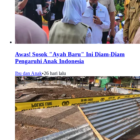
Awas! Sosok "Ayah Baru" Ini Diam-Diam
Pengaruhi Anak Indonesia
Ibu dan Anak
•
26 hari lalu