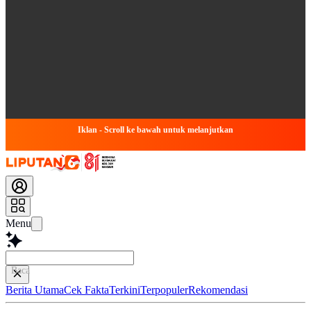
Iklan - Scroll ke bawah untuk melanjutkan
Menu
Baca lebih c
Berita Utama
Cek Fakta
Terkini
Terpopuler
Rekomendasi