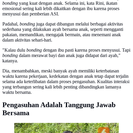
bonding
yang kuat dengan anak. Selama ini, kata Rini, ikatan
emosional sering kali lebih dikaitkan dengan ibu karena proses
menyusui dan pemberian ASI.
Padahal,
bonding
juga dapat dibangun melalui berbagai aktivitas
sederhana yang dilakukan ayah bersama anak, seperti mengganti
pakaian, memandikan, mengajak bermain, atau menemani anak
dalam aktivitas sehari-hari.
"Kalau dulu
bonding
dengan ibu pasti karena proses menyusui. Tapi
bonding
dalam merawat bayi dan anak juga didapat dari ayah,"
katanya.
Dia, menambahkan, meski banyak ayah memiliki keterbatasan
waktu karena pekerjaan, kedekatan dengan anak tetap dapat terjalin
selama ada keterlibatan dalam proses pengasuhan. Kualitas interaksi
yang terbangun sering kali lebih penting dibandingkan lamanya
waktu bersama.
Pengasuhan Adalah Tanggung Jawab
Bersama
Dokter Spesialis Anak Konsultan Tumbuh Kembang,
Prof. DR. dr. Rini Sekartini, Sp.A (K), mengungkap