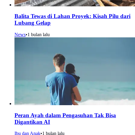
Balita Tewas di Lahan Proyek: Kisah Pilu dari
Lubang Gelap
News
•
1 bulan lalu
Peran Ayah dalam Pengasuhan Tak Bisa
Digantikan AI
Ibu dan Anak
•
1 bulan lalu