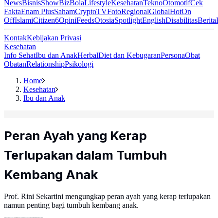
News
Bisnis
ShowBiz
Bola
Lifestyle
Kesehatan
Tekno
Otomotif
Cek
Fakta
Enam Plus
Saham
Crypto
TV
Foto
Regional
Global
Hot
On
Off
Islami
Citizen6
Opini
Feeds
Otosia
Spotlight
English
Disabilitas
Berita
Kontak
Kebijakan Privasi
Kesehatan
Info Sehat
Ibu dan Anak
Herbal
Diet dan Kebugaran
Persona
Obat
Obatan
Relationship
Psikologi
Home
Kesehatan
Ibu dan Anak
Peran Ayah yang Kerap
Terlupakan dalam Tumbuh
Kembang Anak
Prof. Rini Sekartini mengungkap peran ayah yang kerap terlupakan
namun penting bagi tumbuh kembang anak.