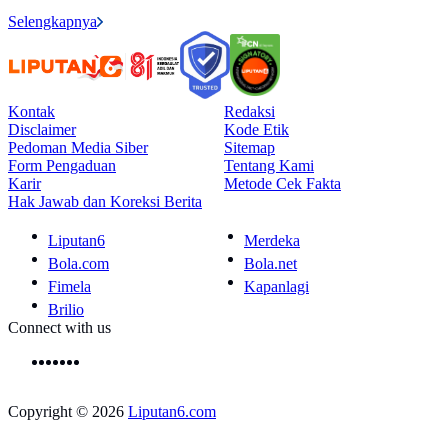
Selengkapnya
Kontak
Redaksi
Disclaimer
Kode Etik
Pedoman Media Siber
Sitemap
Form Pengaduan
Tentang Kami
Karir
Metode Cek Fakta
Hak Jawab dan Koreksi Berita
Liputan6
Merdeka
Bola.com
Bola.net
Fimela
Kapanlagi
Brilio
Connect with us
Copyright © 2026
Liputan6.com