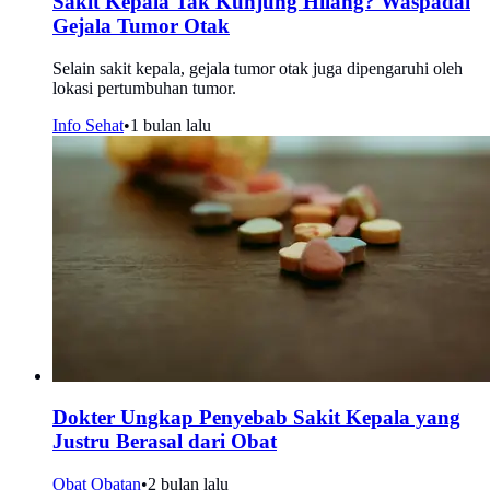
Sakit Kepala Tak Kunjung Hilang? Waspadai
Gejala Tumor Otak
Selain sakit kepala, gejala tumor otak juga dipengaruhi oleh
lokasi pertumbuhan tumor.
Info Sehat
•
1 bulan lalu
Dokter Ungkap Penyebab Sakit Kepala yang
Justru Berasal dari Obat
Obat Obatan
•
2 bulan lalu