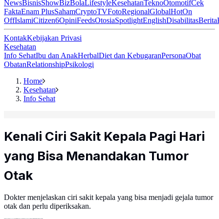
News
Bisnis
ShowBiz
Bola
Lifestyle
Kesehatan
Tekno
Otomotif
Cek
Fakta
Enam Plus
Saham
Crypto
TV
Foto
Regional
Global
Hot
On
Off
Islami
Citizen6
Opini
Feeds
Otosia
Spotlight
English
Disabilitas
Berita
Kontak
Kebijakan Privasi
Kesehatan
Info Sehat
Ibu dan Anak
Herbal
Diet dan Kebugaran
Persona
Obat
Obatan
Relationship
Psikologi
Home
Kesehatan
Info Sehat
Kenali Ciri Sakit Kepala Pagi Hari
yang Bisa Menandakan Tumor
Otak
Dokter menjelaskan ciri sakit kepala yang bisa menjadi gejala tumor
otak dan perlu diperiksakan.