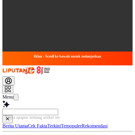
Iklan - Scroll ke bawah untuk melanjutkan
Menu
Tanya apapun tentang artikel ini...
Berita Utama
Cek Fakta
Terkini
Terpopuler
Rekomendasi