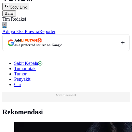
Copy Link
Batal
Tim Redaksi
Aditya Eka Prawira
Reporter
Add
as a preferred source on Google
Sakit Kepala
Tumor otak
Tumor
Penyakit
Ciri
Advertisement
Rekomendasi