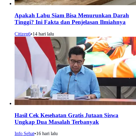
Apakah Labu Siam Bisa Menurunkan Darah
Tinggi? Ini Fakta dan Penjelasan Ilmiahnya
Citizen6
•
14 hari lalu
Hasil Cek Kesehatan Gratis Jutaan Siswa
Ungkap Dua Masalah Terbanyak
Info Sehat
•
16 hari lalu