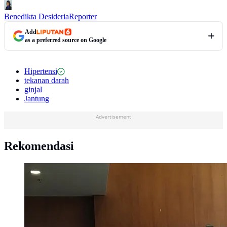
Benedikta Desideria
Reporter
Add
as a preferred source on Google
Hipertensi
tekanan darah
ginjal
Jantung
Advertisement
Rekomendasi