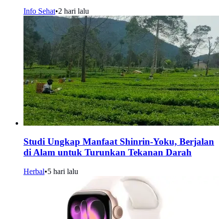
Info Sehat
•
2 hari lalu
Studi Ungkap Manfaat Shinrin-Yoku, Berjalan
di Alam untuk Turunkan Tekanan Darah
Herbal
•
5 hari lalu