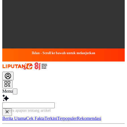
Iklan - Scroll ke bawah untuk melanjutkan
Menu
Tanya apapun tentang artikel ini...
Berita Utama
Cek Fakta
Terkini
Terpopuler
Rekomendasi