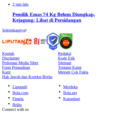
2 jam lalu
Pemilik Emas 74 Kg Belum Diungkap,
Kejagung: Lihat di Persidangan
Selengkapnya
Kontak
Redaksi
Disclaimer
Kode Etik
Pedoman Media Siber
Sitemap
Form Pengaduan
Tentang Kami
Karir
Metode Cek Fakta
Hak Jawab dan Koreksi Berita
Liputan6
Merdeka
Bola.com
Bola.net
Fimela
Kapanlagi
Brilio
Connect with us