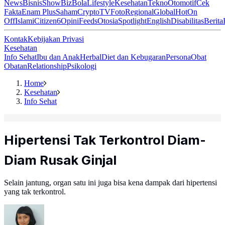
News
Bisnis
ShowBiz
Bola
Lifestyle
Kesehatan
Tekno
Otomotif
Cek
Fakta
Enam Plus
Saham
Crypto
TV
Foto
Regional
Global
Hot
On
Off
Islami
Citizen6
Opini
Feeds
Otosia
Spotlight
English
Disabilitas
Berita
Kontak
Kebijakan Privasi
Kesehatan
Info Sehat
Ibu dan Anak
Herbal
Diet dan Kebugaran
Persona
Obat
Obatan
Relationship
Psikologi
Home
Kesehatan
Info Sehat
Hipertensi Tak Terkontrol Diam-
Diam Rusak Ginjal
Selain jantung, organ satu ini juga bisa kena dampak dari hipertensi
yang tak terkontrol.