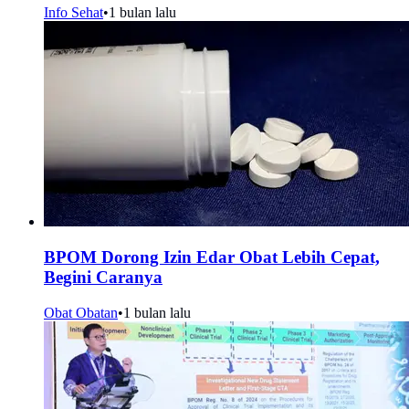
Info Sehat
•
1 bulan lalu
BPOM Dorong Izin Edar Obat Lebih Cepat,
Begini Caranya
Obat Obatan
•
1 bulan lalu