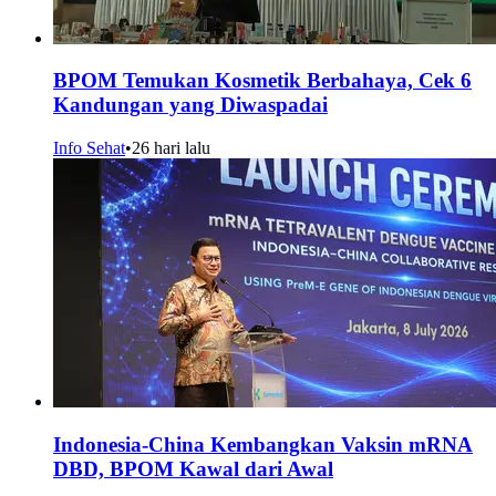
BPOM Temukan Kosmetik Berbahaya, Cek 6
Kandungan yang Diwaspadai
Info Sehat
•
26 hari lalu
Indonesia-China Kembangkan Vaksin mRNA
DBD, BPOM Kawal dari Awal