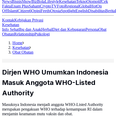
News
Bisnis
ShowBiz
Bola
Lifestyle
Kesehatan
Tekno
Otomotif
Cek
Fakta
Enam Plus
Saham
Crypto
TV
Foto
Regional
Global
Hot
On
Off
Islami
Citizen6
Opini
Feeds
Otosia
Spotlight
English
Disabilitas
Berita
Kontak
Kebijakan Privasi
Kesehatan
Info Sehat
Ibu dan Anak
Herbal
Diet dan Kebugaran
Persona
Obat
Obatan
Relationship
Psikologi
Home
Kesehatan
Obat Obatan
Dirjen WHO Umumkan Indonesia
Masuk Anggota WHO-Listed
Authority
Masuknya Indonesia menjadi anggota WHO-Listed Authority
merupakan pengakuan WHO terhadap kemampuan RI dalam
menjamin keamanan mutu vaksin dan obat.