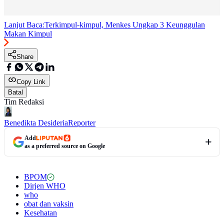
Lanjut Baca:
Terkimpul-kimpul, Menkes Ungkap 3 Keunggulan
Makan Kimpul
Share
Copy Link
Batal
Tim Redaksi
Benedikta Desideria
Reporter
Add
as a preferred source on Google
BPOM
Dirjen WHO
who
obat dan vaksin
Kesehatan