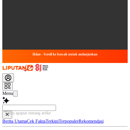
Iklan - Scroll ke bawah untuk melanjutkan
Menu
Tanya apapun tentang artikel ini...
Berita Utama
Cek Fakta
Terkini
Terpopuler
Rekomendasi