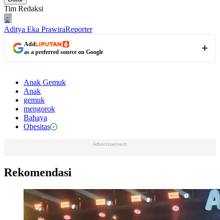
Tim Redaksi
Aditya Eka Prawira
Reporter
Add
as a preferred source on Google
Anak Gemuk
Anak
gemuk
mengorok
Bahaya
Obesitas
Advertisement
Rekomendasi