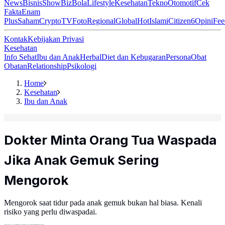
News
Bisnis
ShowBiz
Bola
Lifestyle
Kesehatan
Tekno
Otomotif
Cek
Fakta
Enam
Plus
Saham
Crypto
TV
Foto
Regional
Global
Hot
Islami
Citizen6
Opini
Fee
Kontak
Kebijakan Privasi
Kesehatan
Info Sehat
Ibu dan Anak
Herbal
Diet dan Kebugaran
Persona
Obat
Obatan
Relationship
Psikologi
Home
Kesehatan
Ibu dan Anak
Dokter Minta Orang Tua Waspada
Jika Anak Gemuk Sering
Mengorok
Mengorok saat tidur pada anak gemuk bukan hal biasa. Kenali
risiko yang perlu diwaspadai.