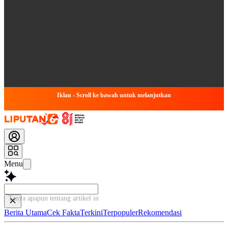
Iklan - Scroll ke bawah untuk melanjutkan
Menu
Tanya apapun tentang artikel ini...
Berita Utama
Cek Fakta
Terkini
Terpopuler
Rekomendasi