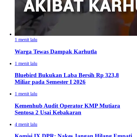
1 menit lalu
Warga Tewas Dampak Karhutla
1 menit lalu
Bluebird Bukukan Laba Bersih Rp 323,8
Miliar pada Semester I 2026
1 menit lalu
Kemenhub Audit Operator KMP Mutiara
Sentosa 2 Usai Kebakaran
4 menit lalu
Komisi IX DPR: Nakes Jangan Hilang Empati