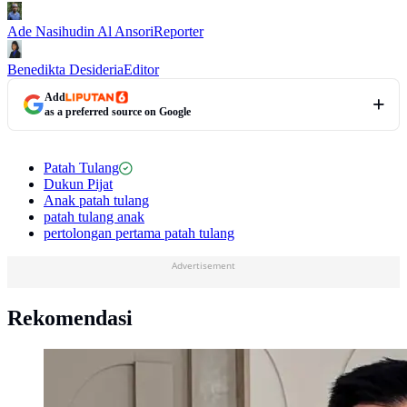
Ade Nasihudin Al Ansori
Reporter
Benedikta Desideria
Editor
Add
as a preferred source on Google
Patah Tulang
Dukun Pijat
Anak patah tulang
patah tulang anak
pertolongan pertama patah tulang
Advertisement
Rekomendasi