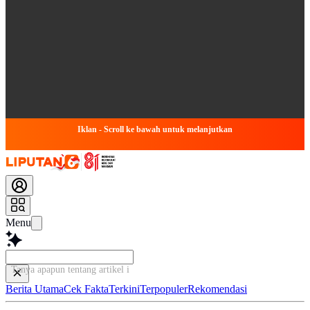
Iklan - Scroll ke bawah untuk melanjutkan
Menu
Tanya apapun tentang artikel ini...
Berita Utama
Cek Fakta
Terkini
Terpopuler
Rekomendasi