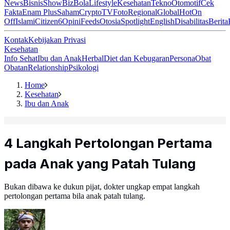
News
Bisnis
ShowBiz
Bola
Lifestyle
Kesehatan
Tekno
Otomotif
Cek
Fakta
Enam Plus
Saham
Crypto
TV
Foto
Regional
Global
Hot
On
Off
Islami
Citizen6
Opini
Feeds
Otosia
Spotlight
English
Disabilitas
Berita
Kontak
Kebijakan Privasi
Kesehatan
Info Sehat
Ibu dan Anak
Herbal
Diet dan Kebugaran
Persona
Obat
Obatan
Relationship
Psikologi
Home
Kesehatan
Ibu dan Anak
4 Langkah Pertolongan Pertama
pada Anak yang Patah Tulang
Bukan dibawa ke dukun pijat, dokter ungkap empat langkah
pertolongan pertama bila anak patah tulang.