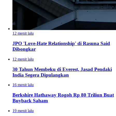
12 menit lalu
JPO 'Love-Hate Relationship' di Rasuna Said
Dibongkar
12 menit lalu
30 Tahun Membeku di Everest, Jasad Pendaki
India Segera Dipulangkan
16 menit lalu
Berkshire Hathaway Rogoh Rp 80 Triliun Buat
Buyback Saham
19 menit lalu