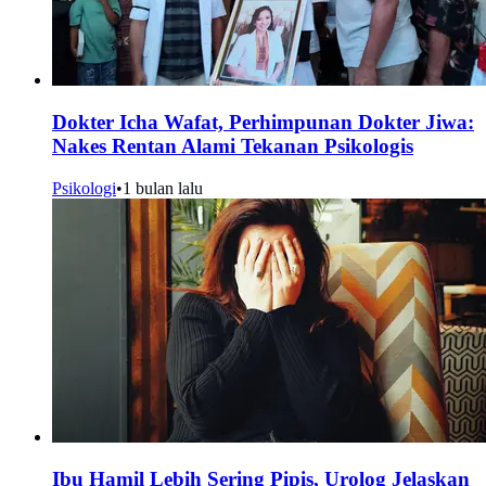
Dokter Icha Wafat, Perhimpunan Dokter Jiwa:
Nakes Rentan Alami Tekanan Psikologis
Psikologi
•
1 bulan lalu
Ibu Hamil Lebih Sering Pipis, Urolog Jelaskan