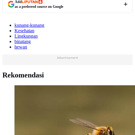
Add
as a preferred source on Google
kunang-kunang
Kesehatan
Lingkungan
binatang
hewan
Advertisement
Rekomendasi