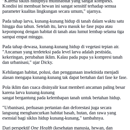
"Karena siklus hidupnya multihabitat yang sangat kompleks.
Kondisi ini membuat hewan ini sangat sensitif terhadap semua
parameter kualitas lingkungan secara umum," ujarnya.
Pada tahap larva, kunang-kunang hidup di tanah dalam waktu satu
hingga dua tahun. Setelah itu, larva masuk ke fase pupa atau
kepompong dengan habitat di tanah atau lumut lembap selama tiga
sampai empat minggu.
Pada tahap dewasa, kunang-kunang hidup di vegetasi tepian air.
"Ancaman yang terdeteksi pada level larva adalah pestisida,
kekeringan, perubahan iklim. Kalau pada pupa ya kompresi tanah
dan urbanisasi," ujar Dicky.
Kehilangan habitat, polusi, dan penggunaan insektisida menjadi
alasan mengapa kunang-kunang tak dapat bertahan dari fase ke fase.
Pola iklim dan cuaca disinyalir kuat memberi ancaman paling besar
karena larva kunang-kunang
sangat bergantung pada kelembapan tanah untuk bertahan hidup.
"Urbanisasi, perluasan pertanian dan deforestasi juga secara
langsung menghancurkan habitat basah, hutan, dan rawa yang
esensial bagi siklus hidup kunang-kunang," tambahnya.
Dari perspektif
One Health
(kesehatan manusia, hewan, dan