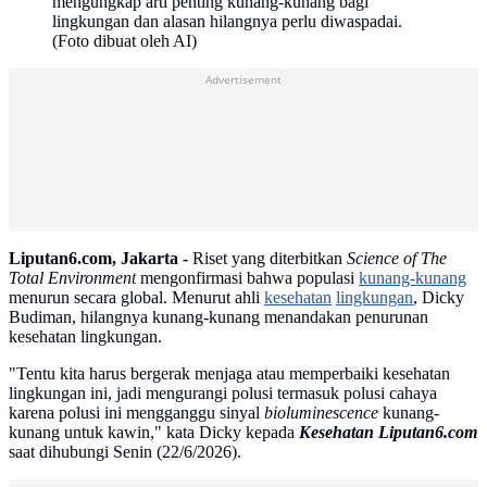
mengungkap arti penting kunang-kunang bagi
lingkungan dan alasan hilangnya perlu diwaspadai.
(Foto dibuat oleh AI)
Advertisement
Liputan6.com, Jakarta -
Riset yang diterbitkan
Science of The
Total Environment
mengonfirmasi bahwa populasi
kunang-kunang
menurun secara global. Menurut ahli
kesehatan
lingkungan
, Dicky
Budiman, hilangnya kunang-kunang menandakan penurunan
kesehatan lingkungan.
"Tentu kita harus bergerak menjaga atau memperbaiki kesehatan
lingkungan ini, jadi mengurangi polusi termasuk polusi cahaya
karena polusi ini mengganggu sinyal
bioluminescence
kunang-
kunang untuk kawin," kata Dicky kepada
Kesehatan Liputan6.com
saat dihubungi Senin (22/6/2026).