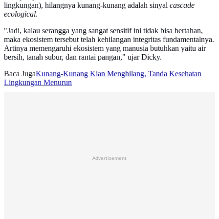
lingkungan), hilangnya kunang-kunang adalah sinyal
cascade
ecological
.
"Jadi, kalau serangga yang sangat sensitif ini tidak bisa bertahan,
maka ekosistem tersebut telah kehilangan integritas fundamentalnya.
Artinya memengaruhi ekosistem yang manusia butuhkan yaitu air
bersih, tanah subur, dan rantai pangan," ujar Dicky.
Baca Juga
Kunang-Kunang Kian Menghilang, Tanda Kesehatan
Lingkungan Menurun
Advertisement