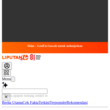
Iklan - Scroll ke bawah untuk melanjutkan
Menu
Tanya apapun tentang artikel ini...
Berita Utama
Cek Fakta
Terkini
Terpopuler
Rekomendasi