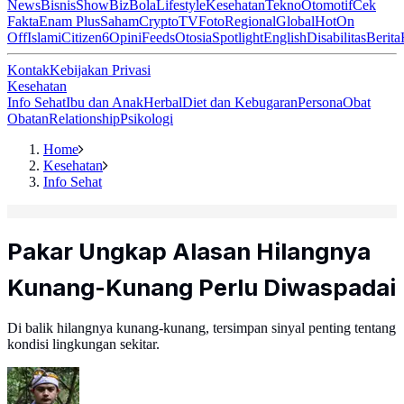
News
Bisnis
ShowBiz
Bola
Lifestyle
Kesehatan
Tekno
Otomotif
Cek
Fakta
Enam Plus
Saham
Crypto
TV
Foto
Regional
Global
Hot
On
Off
Islami
Citizen6
Opini
Feeds
Otosia
Spotlight
English
Disabilitas
Berita
Kontak
Kebijakan Privasi
Kesehatan
Info Sehat
Ibu dan Anak
Herbal
Diet dan Kebugaran
Persona
Obat
Obatan
Relationship
Psikologi
Home
Kesehatan
Info Sehat
Pakar Ungkap Alasan Hilangnya
Kunang-Kunang Perlu Diwaspadai
Di balik hilangnya kunang-kunang, tersimpan sinyal penting tentang
kondisi lingkungan sekitar.