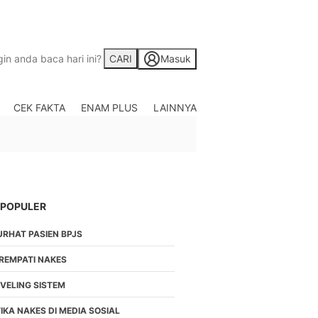
CARI
Masuk
CEK FAKTA
ENAM PLUS
LAINNYA
Saham
Berita Saham, Investas
Indonesia
Crypto
Berita Crypto Hari Ini
TV
 POPULER
Kumpulan Video Berita
URHAT PASIEN BPJS
Liputan Berita Terkini
Foto
IREMPATI NAKES
Galeri Photo Menarik B
EVELING SISTEM
Di Liputan6.com
Regional
IKA NAKES DI MEDIA SOSIAL