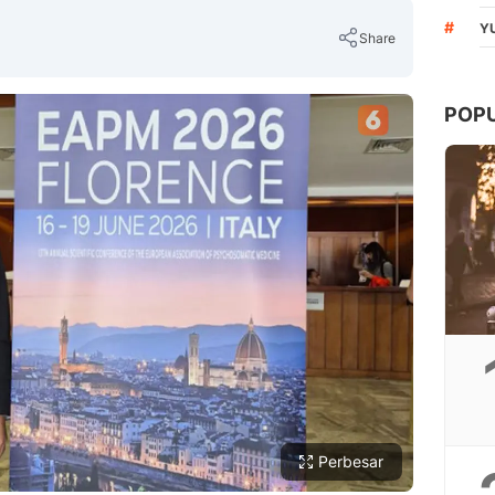
#
Y
Share
POP
Copy Link
Perbesar