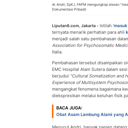
dr. Andri, SpKJ, FAPM mengungkap alasan "masu
Dokumentasi Pribadi)
Istilah '
masuk
Liputan6.com, Jakarta -
ternyata menarik perhatian para ahli
menjadi salah satu pembahasan dal
Association for Psychosomatic Medi
Italia.
Pembahasan tersebut disampaikan oleh
EMC Hospital Alam Sutera dalam ses
berjudul
"Cultural Somatization and H
Experience of Multisystem Psychosoma
mengangkat fenomena bagaimana kece
diekspresikan melalui keluhan fisik 
BACA JUGA:
Obat Asam Lambung Alami yang A
Menurut Andri, banyak pasien datang 