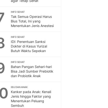
agar Tetap Sehat
Sport
Berita Bola Terkini, Ja
7
Klasemen, Hasil Liga
INFO SEHAT
Tak Semua Operasi Harus
Bius Total, Ini yang
Menentukan Jenis Anestesi
8
INFO SEHAT
IDI: Penentuan Sanksi
Dokter di Kasus Yurizal
Butuh Waktu Sepekan
9
INFO SEHAT
Bahan Pangan Sehari-hari
Bisa Jadi Sumber Prebiotik
dan Probiotik Anak
10
IBU DAN ANAK
Kanker pada Anak: Kenali
Jenis hingga Faktor yang
Menentukan Peluang
Sembuh