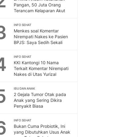
2
Feeds
Pangan, 50 Juta Orang
Terancam Kelaparan Akut
Feeds Liputan6: Kumpul
Terbaru Harian
3
INFO SEHAT
Otosia
Menkes soal Komentar
Otosia
Nirempati Nakes ke Pasien
Spotlight
BPJS: Saya Sedih Sekali
Berita Terkini, Kabar Te
Dan Dunia - Liputan6.
4
INFO SEHAT
English
KKI Kantongi 10 Nama
Exploring Knowledge, T
Terkait Komentar Nirempati
Nakes di Utas Yurizal
En.Liputan6.com
Disabilitas
5
Disabilitas Berita Terkini
IBU DAN ANAK
2 Gejala Tumor Otak pada
Harian, Berita Terbaru,
Anak yang Sering Dikira
Berita
Penyakit Biasa
Berita Hari Ini Politik,
Health
6
INFO SEHAT
Kabar Berita Terbaru D
Bukan Cuma Probiotik, Ini
Diet, Herbal Terbaik
yang Dibutuhkan Usus Anak