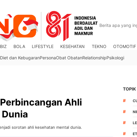
BIZ
BOLA
LIFESTYLE
KESEHATAN
TEKNO
OTOMOTIF
Diet dan Kebugaran
Persona
Obat Obatan
Relationship
Psikologi
TOPIK
 Perbincangan Ahli
#
C
 Dunia
#
N
#
L
njadi sorotan ahli kesehatan mental dunia.
#
ET