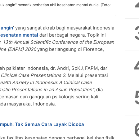
k angin" menarik perhatian ahli kesehatan mental dunia. (Foto:
 angin
' yang sangat akrab bagi masyarakat Indonesia
kesehatan mental
dari berbagai negara. Topik ini
am
13th Annual Scientific Conference of the European
cine (EAPM) 2026
yang berlangsung di Florence,
 psikiater Indonesia, dr. Andri, SpKJ, FAPM, dari
i
Clinical Case Presentations 2
. Melalui presentasi
ealth Anxiety in Indonesia: A Clinical Case
tic Presentations in an Asian Population",
dia
masan dan gangguan psikologis sering kali
pada masyarakat Indonesia.
mpuh, Tak Semua Cara Layak Dicoba
ke fasilitas kesehatan dengan berbagai keluhan fisik