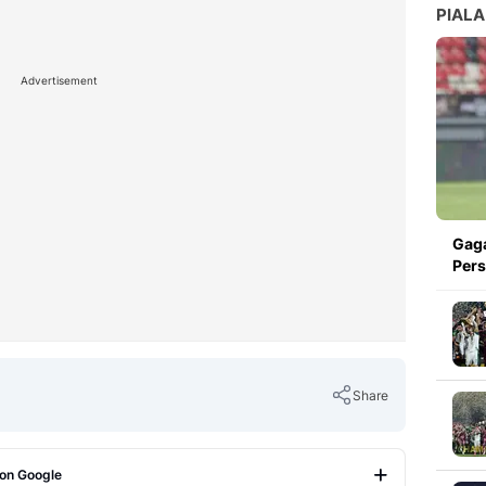
PIALA
Advertisement
Gaga
Pers
Share
 on Google