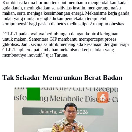
Kombinasi kedua hormon tersebut membantu mengendalikan kadar
gula darah, meningkatkan sensitivitas insulin, mengurangi nafsu
makan, serta menjaga keseimbangan energi. Mekanisme kerja ganda
inilah yang dinilai menghadirkan pendekatan terapi lebih
komprehensif bagi pasien diabetes melitus tipe 2 maupun obesitas.
"GLP-1 pada awalnya berhubungan dengan kontrol keinginan
untuk makan. Sementara GIP membantu mempercepat proses
glikolisis. Jadi, secara saintifik memang ada kesamaan dengan terapi
GLP-1 tapi terdapat tambahan mekanisme kerja. Itulah yang
membuatnya inovatif," ujar Taruna.
Tak Sekadar Menurunkan Berat Badan
Kepala BPOM RI, Taruna Ikrar, soroti manfaat
tirzepatide bagi pengidap diabetes dan obesitas. (Foto:
Aditya Eka Prawira/Liputan6.com)