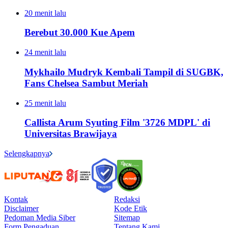
20 menit lalu
Berebut 30.000 Kue Apem
24 menit lalu
Mykhailo Mudryk Kembali Tampil di SUGBK,
Fans Chelsea Sambut Meriah
25 menit lalu
Callista Arum Syuting Film '3726 MDPL' di
Universitas Brawijaya
Selengkapnya
Kontak
Redaksi
Disclaimer
Kode Etik
Pedoman Media Siber
Sitemap
Form Pengaduan
Tentang Kami