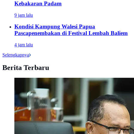
Kebakaran Padam
9 jam lalu
Kondisi Kampung Walesi Papua
Pascapenembakan di Festival Lembah Baliem
4 jam lalu
Selengkapnya
Berita Terbaru