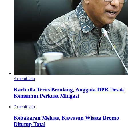
4 menit lalu
Karhutla Terus Berulang, Anggota DPR Desak
Kemenhut Perkuat Mitigasi
7 menit lalu
Kebakaran Meluas, Kawasan Wisata Bromo
Ditutup Total