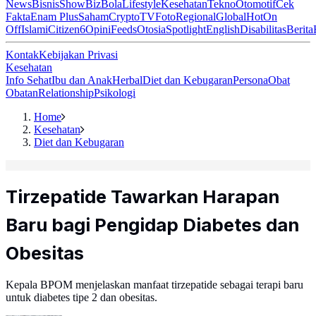
News
Bisnis
ShowBiz
Bola
Lifestyle
Kesehatan
Tekno
Otomotif
Cek
Fakta
Enam Plus
Saham
Crypto
TV
Foto
Regional
Global
Hot
On
Off
Islami
Citizen6
Opini
Feeds
Otosia
Spotlight
English
Disabilitas
Berita
Kontak
Kebijakan Privasi
Kesehatan
Info Sehat
Ibu dan Anak
Herbal
Diet dan Kebugaran
Persona
Obat
Obatan
Relationship
Psikologi
Home
Kesehatan
Diet dan Kebugaran
Tirzepatide Tawarkan Harapan
Baru bagi Pengidap Diabetes dan
Obesitas
Kepala BPOM menjelaskan manfaat tirzepatide sebagai terapi baru
untuk diabetes tipe 2 dan obesitas.