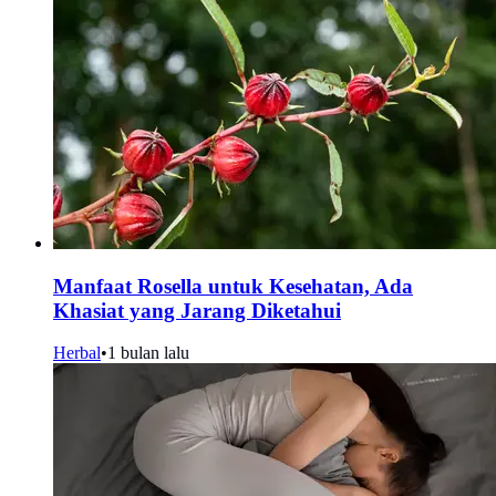
Manfaat Rosella untuk Kesehatan, Ada
Khasiat yang Jarang Diketahui
Herbal
•
1 bulan lalu