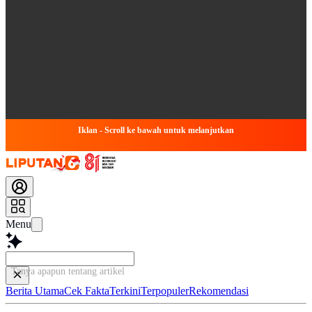
Iklan - Scroll ke bawah untuk melanjutkan
Menu
Tanya apapun tentang artikel ini...
Berita Utama
Cek Fakta
Terkini
Terpopuler
Rekomendasi