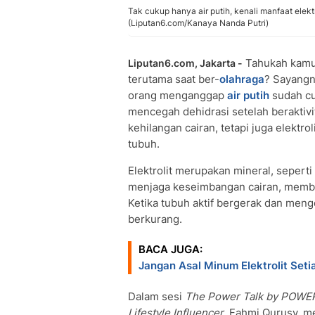
Tak cukup hanya air putih, kenali manfaat elekt
(Liputan6.com/Kanaya Nanda Putri)
Tahukah kam
Liputan6.com, Jakarta -
terutama saat ber-
olahraga
? Sayangn
orang menganggap
air putih
sudah cu
mencegah dehidrasi setelah beraktivit
kehilangan cairan, tetapi juga elektr
tubuh.
Elektrolit merupakan mineral, sepert
menjaga keseimbangan cairan, memban
Ketika tubuh aktif bergerak dan menge
berkurang.
BACA JUGA:
Jangan Asal Minum Elektrolit Setia
Dalam sesi
The Power Talk by POW
Lifestyle Influencer
, Fahmi Qurusy, m