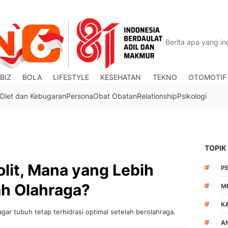
BIZ
BOLA
LIFESTYLE
KESEHATAN
TEKNO
OTOMOTIF
Diet dan Kebugaran
Persona
Obat Obatan
Relationship
Psikologi
TOPIK
rolit, Mana yang Lebih
#
P
ah Olahraga?
#
M
#
K
agar tubuh tetap terhidrasi optimal setelah berolahraga.
#
A