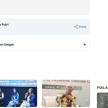
 Putri
Share
 on Google
Copy Link
PIALA