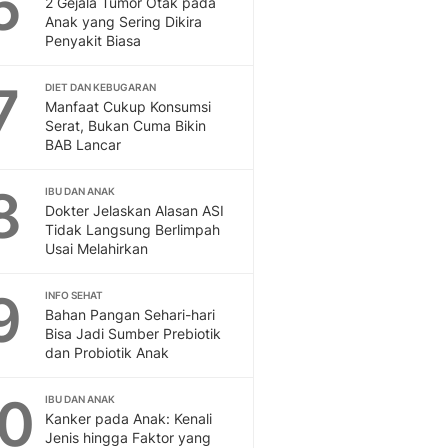
6
2 Gejala Tumor Otak pada
Sport
Anak yang Sering Dikira
Berita Bola Terkini, Ja
Penyakit Biasa
Klasemen, Hasil Liga
7
DIET DAN KEBUGARAN
Manfaat Cukup Konsumsi
Serat, Bukan Cuma Bikin
BAB Lancar
8
IBU DAN ANAK
Dokter Jelaskan Alasan ASI
Tidak Langsung Berlimpah
Usai Melahirkan
9
INFO SEHAT
Bahan Pangan Sehari-hari
Bisa Jadi Sumber Prebiotik
dan Probiotik Anak
10
IBU DAN ANAK
Kanker pada Anak: Kenali
Jenis hingga Faktor yang