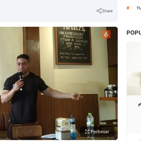
#
T
Share
POP
Copy Link
Perbesar