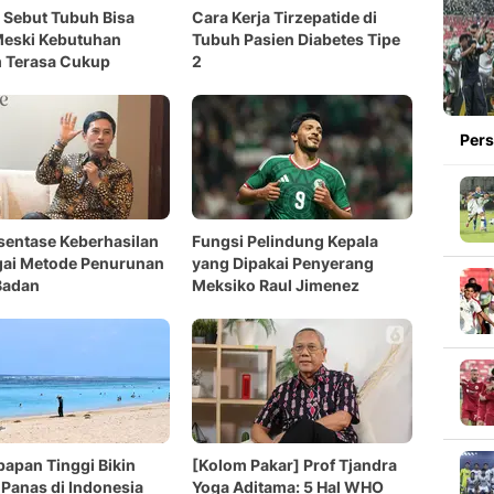
 Sebut Tubuh Bisa
Cara Kerja Tirzepatide di
Meski Kebutuhan
Tubuh Pasien Diabetes Tipe
 Terasa Cukup
2
Pers
rsentase Keberhasilan
Fungsi Pelindung Kepala
gai Metode Penurunan
yang Dipakai Penyerang
Badan
Meksiko Raul Jimenez
apan Tinggi Bikin
[Kolom Pakar] Prof Tjandra
Panas di Indonesia
Yoga Aditama: 5 Hal WHO