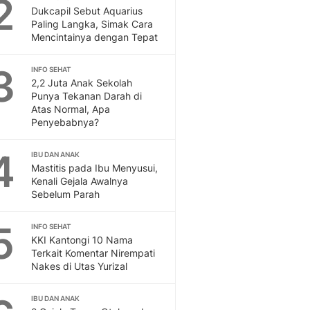
2
Feeds
Dukcapil Sebut Aquarius
Paling Langka, Simak Cara
Feeds Liputan6: Kumpul
Mencintainya dengan Tepat
Terbaru Harian
Otosia
3
INFO SEHAT
Otosia
2,2 Juta Anak Sekolah
Spotlight
Punya Tekanan Darah di
Berita Terkini, Kabar Te
Atas Normal, Apa
Dan Dunia - Liputan6.
Penyebabnya?
English
4
Exploring Knowledge, T
IBU DAN ANAK
Mastitis pada Ibu Menyusui,
En.Liputan6.com
Kenali Gejala Awalnya
Disabilitas
Sebelum Parah
Disabilitas Berita Terkini
Harian, Berita Terbaru,
5
INFO SEHAT
Berita
KKI Kantongi 10 Nama
Berita Hari Ini Politik,
Terkait Komentar Nirempati
Health
Nakes di Utas Yurizal
Kabar Berita Terbaru D
Diet, Herbal Terbaik
IBU DAN ANAK