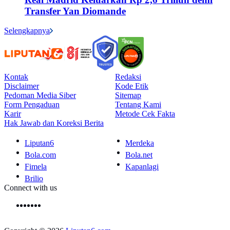
Transfer Yan Diomande
Selengkapnya
Kontak
Redaksi
Disclaimer
Kode Etik
Pedoman Media Siber
Sitemap
Form Pengaduan
Tentang Kami
Karir
Metode Cek Fakta
Hak Jawab dan Koreksi Berita
Liputan6
Merdeka
Bola.com
Bola.net
Fimela
Kapanlagi
Brilio
Connect with us