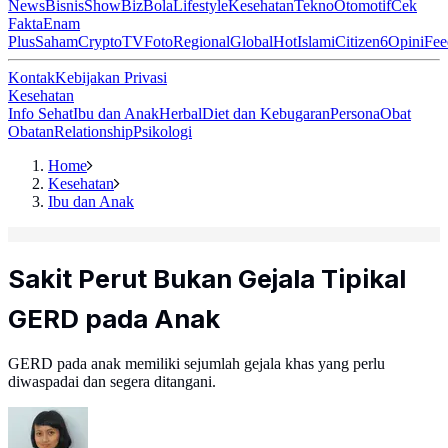
News
Bisnis
ShowBiz
Bola
Lifestyle
Kesehatan
Tekno
Otomotif
Cek
Fakta
Enam
Plus
Saham
Crypto
TV
Foto
Regional
Global
Hot
Islami
Citizen6
Opini
Fee
Kontak
Kebijakan Privasi
Kesehatan
Info Sehat
Ibu dan Anak
Herbal
Diet dan Kebugaran
Persona
Obat
Obatan
Relationship
Psikologi
Home
Kesehatan
Ibu dan Anak
Sakit Perut Bukan Gejala Tipikal
GERD pada Anak
GERD pada anak memiliki sejumlah gejala khas yang perlu
diwaspadai dan segera ditangani.