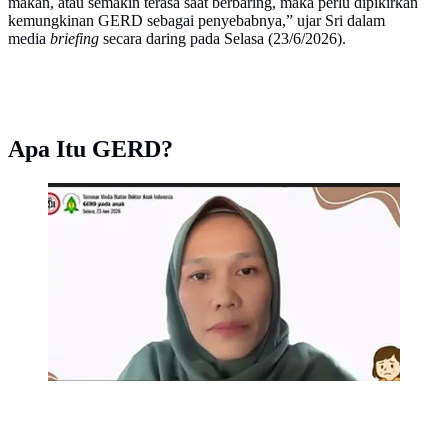
makan, atau semakin terasa saat berbaring, maka perlu dipikirkan
kemungkinan GERD sebagai penyebabnya,” ujar Sri dalam
media
briefing
secara daring pada Selasa (23/6/2026).
Apa Itu GERD?
Anggota Unit Kerja Koordinasi Gastroenterohepatologi
Ikatan Dokter Anak Indonesia (IDAI), dokter Sri
Kesuma Astuti, SpA, Subsp.G.H(K) bicara tentang
nyeri dada pada anak.