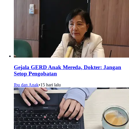
Gejala GERD Anak Mereda, Dokter: Jangan
Setop Pengobatan
Ibu dan Anak
•
15 hari lalu