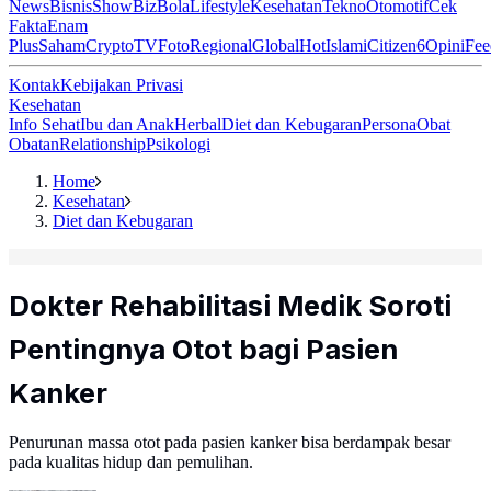
News
Bisnis
ShowBiz
Bola
Lifestyle
Kesehatan
Tekno
Otomotif
Cek
Fakta
Enam
Plus
Saham
Crypto
TV
Foto
Regional
Global
Hot
Islami
Citizen6
Opini
Fee
Kontak
Kebijakan Privasi
Kesehatan
Info Sehat
Ibu dan Anak
Herbal
Diet dan Kebugaran
Persona
Obat
Obatan
Relationship
Psikologi
Home
Kesehatan
Diet dan Kebugaran
Dokter Rehabilitasi Medik Soroti
Pentingnya Otot bagi Pasien
Kanker
Penurunan massa otot pada pasien kanker bisa berdampak besar
pada kualitas hidup dan pemulihan.