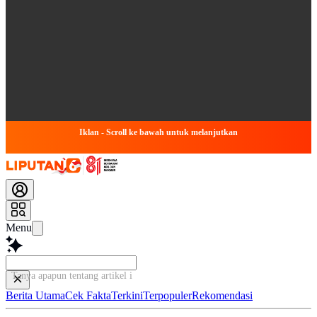
Iklan - Scroll ke bawah untuk melanjutkan
Menu
Tanya apapun tentang artikel ini...
Berita Utama
Cek Fakta
Terkini
Terpopuler
Rekomendasi