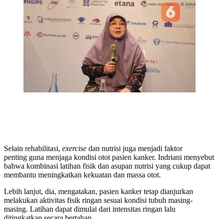
Dokter Rehabilitasi Medik Subspesialis
Muskuloskeletal MRCCC Siloam Hospitals Semanggi,
dr. Indriani, SpKFR (K), ungkap pentingnya menjaga
otot pasien kanker selama menjalani terapi. (Foto:
Aditya Eka Prawira/Liputan6.com)
Selain rehabilitasi,
exercise
dan nutrisi juga menjadi faktor
penting guna menjaga kondisi otot pasien kanker. Indriani menyebut
bahwa kombinasi latihan fisik dan asupan nutrisi yang cukup dapat
membantu meningkatkan kekuatan dan massa otot.
Lebih lanjut, dia, mengatakan, pasien kanker tetap dianjurkan
melakukan aktivitas fisik ringan sesuai kondisi tubuh masing-
masing. Latihan dapat dimulai dari intensitas ringan lalu
ditingkatkan secara bertahap.