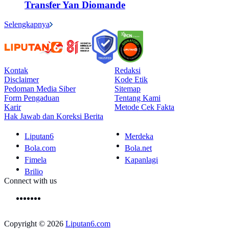
Transfer Yan Diomande
Selengkapnya
Kontak
Redaksi
Disclaimer
Kode Etik
Pedoman Media Siber
Sitemap
Form Pengaduan
Tentang Kami
Karir
Metode Cek Fakta
Hak Jawab dan Koreksi Berita
Liputan6
Merdeka
Bola.com
Bola.net
Fimela
Kapanlagi
Brilio
Connect with us
Copyright © 2026
Liputan6.com